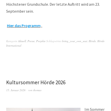
Höchstener Grundschule. Der letzte Auftritt wird am 23.
September sein.
Hier das Programm
.
Kategorie
Aktuell
,
Presse
,
Projekte
Schlagwörter
bring_your_own_seat
,
Hörde
,
Hörde
International
Kultursommer Hörde 2026
15. Januar 2026
von
thomas
Im Sommer