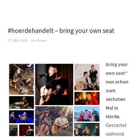
#hoerdehandelt – bring your own seat
21. Mai 2026
von
thomas
bring your
own seat“
nun schon
zum
sechsten
Mal in
Hörde.
Gestartet
während