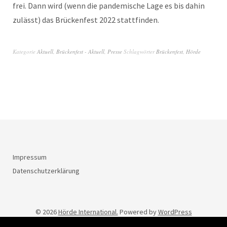
frei. Dann wird (wenn die pandemische Lage es bis dahin
zulässt) das Brückenfest 2022 stattfinden.
Kategorie
Aktuell
,
Brückenfest - Aktuell
,
Presse
Schlagwörter
Brückenfest
,
Hörde
Impressum
Datenschutzerklärung
© 2026
Hörde International.
Powered by
WordPress
Theme: Weta von
Elmastudio
.