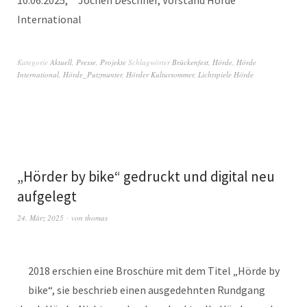
International
Kategorie
Aktuell
,
Presse
,
Projekte
Schlagwörter
Brückenfest
,
Hörde
,
Hörde
International
,
Hörde_Putzmunter
,
Hörder Kultursommer
,
Lichtspiele Hörde
„Hörder by bike“ gedruckt und digital neu
aufgelegt
24. März 2025
von
thomas
2018 erschien eine Broschüre mit dem Titel „Hörde by
bike“, sie beschrieb einen ausgedehnten Rundgang