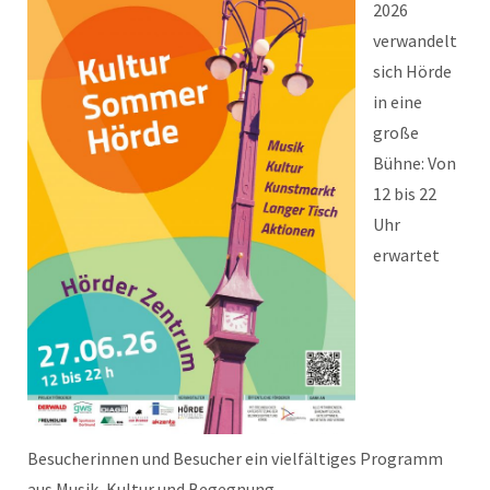
2026
verwandelt
sich Hörde
in eine
große
Bühne: Von
12 bis 22
Uhr
erwartet
Besucherinnen und Besucher ein vielfältiges Programm
aus Musik, Kultur und Begegnung.