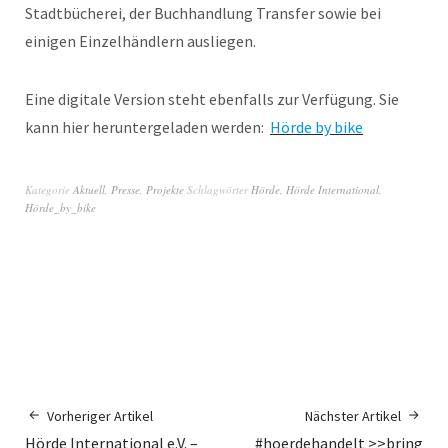
Stadtbücherei, der Buchhandlung Transfer sowie bei
einigen Einzelhändlern ausliegen.
Eine digitale Version steht ebenfalls zur Verfügung. Sie
kann hier heruntergeladen werden:
Hörde by bike
Kategorie
Aktuell
,
Presse
,
Projekte
Schlagwörter
Hörde
,
Hörde International
,
Hörde_by_bike
Vorheriger Artikel
Nächster Artikel
Hörde International e.V. –
#hoerdehandelt >>bring