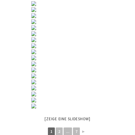
[ZEIGE EINE SLIDESHOW]
1
2
...
7
►