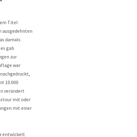
dem Titel
nen ausgedehnten
das damals
 es gab
ngen zur
Auflage war
e nachgedruckt,
mt 10.000
en verändert
stour mit oder
ungen mit einer
r entwickelt