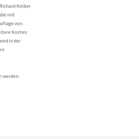
 Richard Kelber
 die mit
Auflage von
eitere Kosten
ird in der
en
en werden: