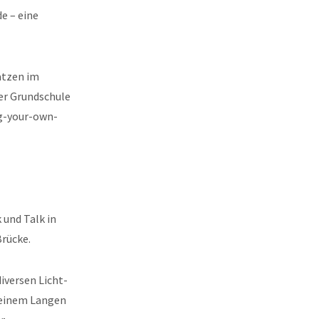
e – eine
ätzen im
er Grundschule
ng-your-own-
 und Talk in
Brücke.
iversen Licht-
 einem Langen