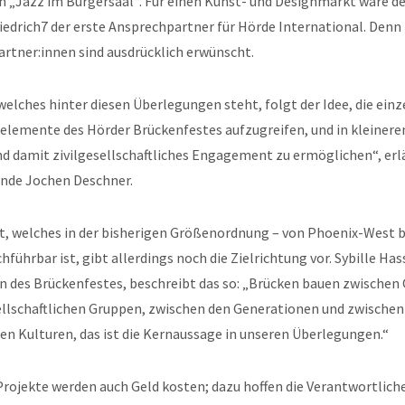
h „Jazz im Bürgersaal“. Für einen Kunst- und Designmarkt wäre de
edrich7 der erste Ansprechpartner für Hörde International. Denn
rtner:innen sind ausdrücklich erwünscht.
elches hinter diesen Überlegungen steht, folgt der Idee, die ein
elemente des Hörder Brückenfestes aufzugreifen, und in kleiner
d damit zivilgesellschaftliches Engagement zu ermöglichen“, erl
ende Jochen Deschner.
t, welches in der bisherigen Größenordnung – von Phoenix-West b
führbar ist, gibt allerdings noch die Zielrichtung vor. Sybille Has
n des Brückenfestes, beschreibt das so: „Brücken bauen zwischen 
llschaftlichen Gruppen, zwischen den Generationen und zwischen
en Kulturen, das ist die Kernaussage in unseren Überlegungen.“
rojekte werden auch Geld kosten; dazu hoffen die Verantwortliche