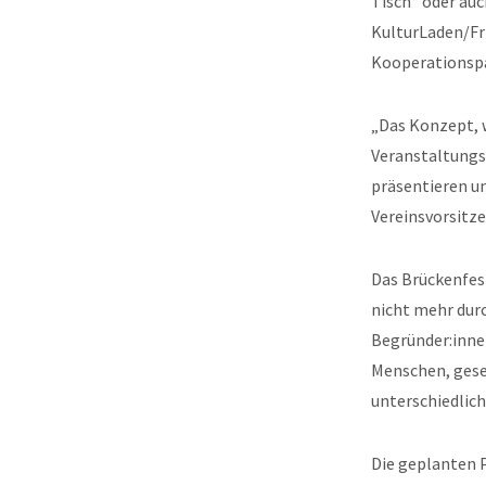
Tisch“ oder auc
KulturLaden/Fri
Kooperationspa
„Das Konzept, w
Veranstaltungs
präsentieren un
Vereinsvorsitz
Das Brückenfes
nicht mehr durch
Begründer:inne
Menschen, gese
unterschiedlich
Die geplanten P