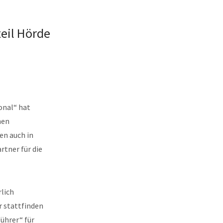
teil Hörde
onal“ hat
hen
en auch in
rtner für die
rlich
 stattfinden
führer“ für