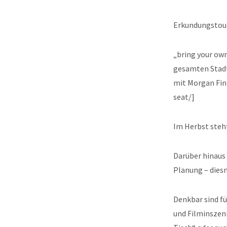
Erkundungstour
„bring your ow
gesamten Stadt
mit Morgan Fin
seat/]
Im Herbst steh
Darüber hinaus 
Planung – diesm
Denkbar sind fü
und Filminszen