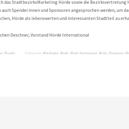
ch das StadtbezirksMarketing Hörde sowie die Bezirksvertretung
ch auch Spender:innen und Sponsoren angesprochen werden, um 
lichen, Hörde als lebenswerten und interessanten Stadtteil zu erha
chen Deschner, Vorstand Hörde International
se
,
Projekte
Schlagwörter
Brückenfest
,
Hörde
,
Hörde International
,
Hörde_Putzmunter
,
Hö