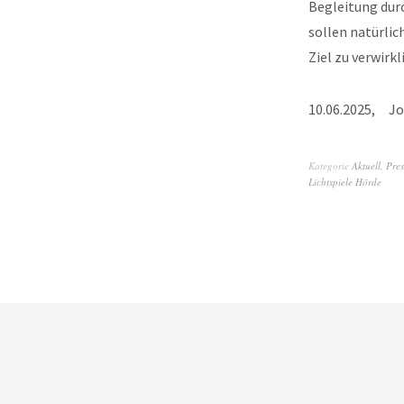
Begleitung dur
sollen natürli
Ziel zu verwirk
10.06.2025, Jo
Kategorie
Aktuell
,
Pres
Lichtspiele Hörde