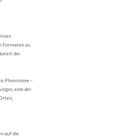
r
zelnen
en Formaten zu
äutert der
is Phoenixsee –
singer, eine der
Orten,
n auf die