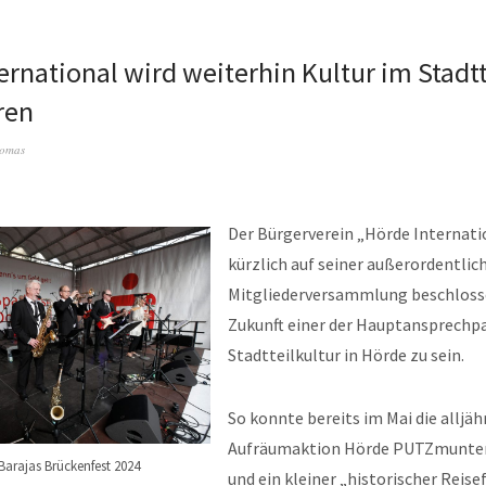
ernational wird weiterhin Kultur im Stadt
ren
homas
Der Bürgerverein „Hörde Internati
kürzlich auf seiner außerordentlic
Mitgliederversammlung beschloss
Zukunft einer der Hauptansprechpa
Stadtteilkultur in Hörde zu sein.
So konnte bereits im Mai die alljäh
Aufräumaktion Hörde PUTZmunter
Barajas Brückenfest 2024
und ein kleiner „historischer Reise