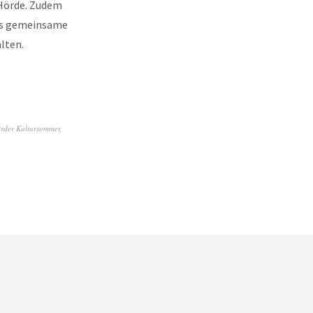
 Hörde. Zudem
das gemeinsame
lten.
rder Kultursommer
,