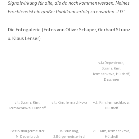
Signalwirkung für alle, die da noch kommen werden. Meines
Erachtens ist ein großer Publikumserfolg zu erwarten. J.D.“
Die Fotogalerie (Fotos von Oliver Schaper, Gerhard Stranz
u. Klaus Lenser)
v.l.: Depenbrock,
Stranz, Kim,
Iermachkova, Hülshoff,
Deschner
v.l.: Stranz, Kim,
v.l.: Kim, Iermachkova
v.l.: Kim, Iermachkova,
Iermachkova, Hülshoff
Hülshoff
Bezirksbürgermeister
B. Brunsing,
v.L.: Kim, Iermachkova,
M. Depenbrock
2.Bürgermeisterin d.
Hülshoff