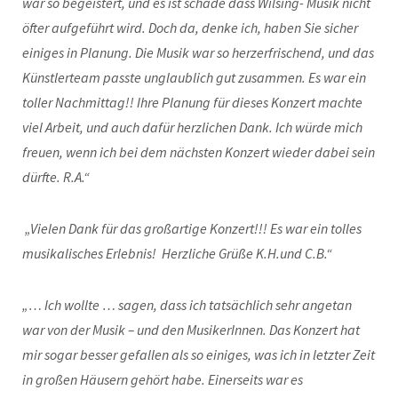
war so begeistert, und es ist schade dass Wilsing- Musik nicht
öfter aufgeführt wird. Doch da, denke ich, haben Sie sicher
einiges in Planung. Die Musik war so herzerfrischend, und das
Künstlerteam passte unglaublich gut zusammen. Es war ein
toller Nachmittag!!
Ihre Planung für dieses Konzert machte
viel Arbeit, und auch dafür herzlichen Dank.
Ich würde mich
freuen, wenn ich bei dem nächsten Konzert wieder dabei sein
dürfte.
R.A.“
„Vielen Dank für das großartige Konzert!!! Es war ein tolles
musikalisches Erlebnis!
Herzliche Grüße K.H.und C.B.“
„… Ich wollte … sagen, dass ich tatsächlich sehr angetan
war von der Musik – und den MusikerInnen. Das Konzert hat
mir sogar besser gefallen als so einiges, was ich in letzter Zeit
in großen Häusern gehört habe. Einerseits war es