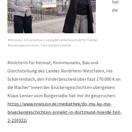
hat
die
Ministerin Scharrenbach übergibt Förderbescheid für Hörder
Brückengeschichten, Foto: Roland Gorecki
Ministerin für Heimat, Kommunales, Bau und
Gleichstellung des Landes Nordrhein-Westfalen, Ina
Scharrenbach, den Förderbescheid über fast 170.000 € an
die Macher*innen der Brückengeschichten übergeben.
Klaus Lenser vom Bürgerradio hat mir ihr gesprochen.
https://www.nrwision.de/mediathek/do-mu-ku-ma-
brueckengeschichten-projekt-in-dortmund-hoerde-teil-
2-210322/