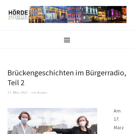
Brückengeschichten im Bürgerradio,
Teil 2
23. März 2021
von
thomas
Am
17.
März