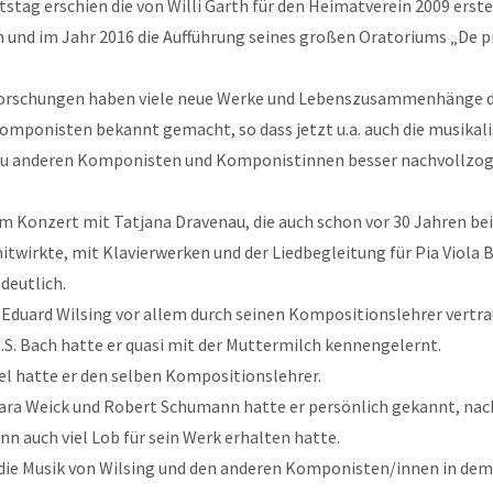
stag erschien die von Willi Garth für den Heimatverein 2009 erste
und im Jahr 2016 die Aufführung seines großen Oratoriums „De p
orschungen haben viele neue Werke und Lebenszusammenhänge d
ponisten bekannt gemacht, so dass jetzt u.a. auch die musikal
zu anderen Komponisten und Komponistinnen besser nachvollzo
m Konzert mit Tatjana Dravenau, die auch schon vor 30 Jahren bei
twirkte, mit Klavierwerken und der Liedbegleitung für Pia Viola 
deutlich.
 Eduard Wilsing vor allem durch seinen Kompositionslehrer vertr
.S. Bach hatte er quasi mit der Muttermilch kennengelernt.
el hatte er den selben Kompositionslehrer.
lara Weick und Robert Schumann hatte er persönlich gekannt, na
 auch viel Lob für sein Werk erhalten hatte.
 die Musik von Wilsing und den anderen Komponisten/innen in dem