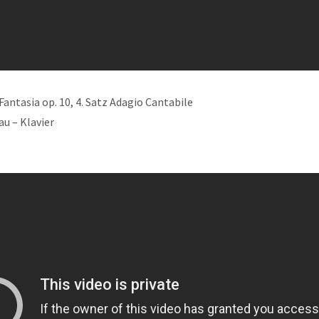
Fantasia op. 10, 4. Satz Adagio Cantabile
u – Klavier