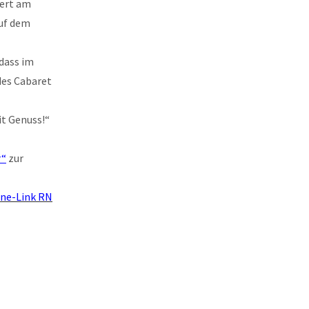
zert am
auf dem
dass im
des Cabaret
it Genuss!“
r“
zur
ine-Link RN