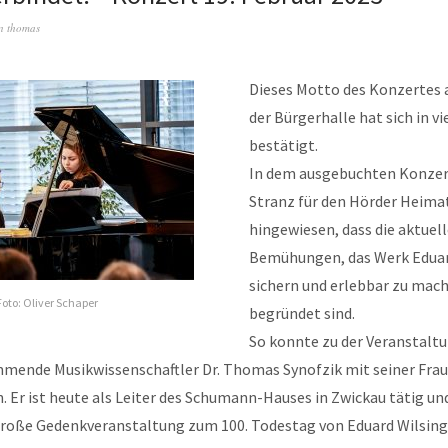
n
thomas
Dieses Motto des Konzertes a
der Bürgerhalle hat sich in vi
bestätigt.
In dem ausgebuchten Konzer
Stranz für den Hörder Heima
hingewiesen, dass die aktuel
Bemühungen, das Werk Eduar
sichern und erlebbar zu mach
oto: Oliver Schaper
begründet sind.
So konnte zu der Veranstaltu
ende Musikwissenschaftler Dr. Thomas Synofzik mit seiner Frau
 Er ist heute als Leiter des Schumann-Hauses in Zwickau tätig un
 große Gedenkveranstaltung zum 100. Todestag von Eduard Wilsing 