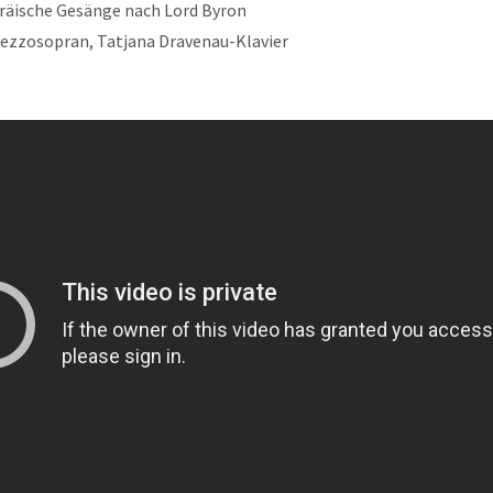
bräische Gesänge nach Lord Byron
Mezzosopran, Tatjana Dravenau-Klavier