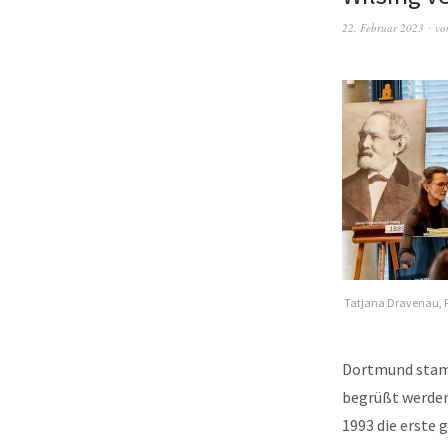
22. Februar 2023
vo
Tatjana Dravenau, F
Dortmund stamm
begrüßt werden.
1993 die erste