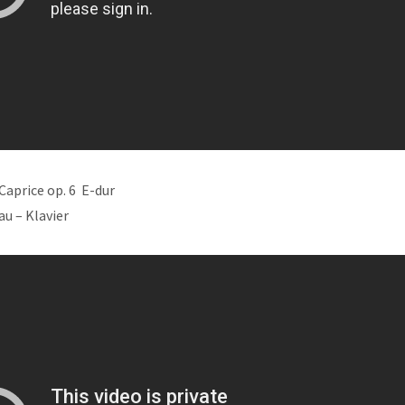
Caprice op. 6 E-dur
u – Klavier