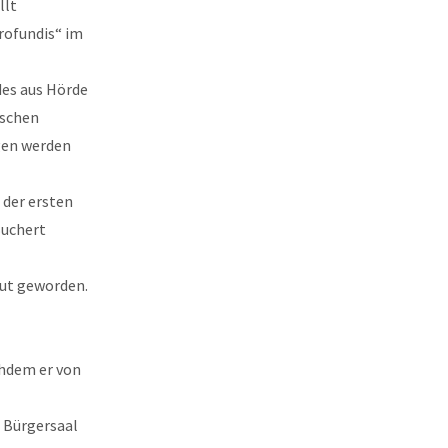
llt
rofundis“ im
es aus Hörde
ischen
gen werden
 der ersten
Buchert
aut geworden.
chdem er von
 Bürgersaal