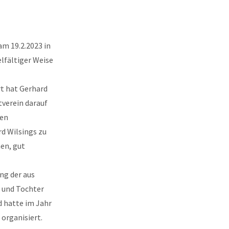
m 19.2.2023 in
elfältiger Weise
t hat Gerhard
tverein darauf
len
d Wilsings zu
en, gut
ng der aus
 und Tochter
d hatte im Jahr
organisiert.