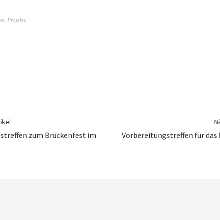
se
,
Projekte
ikel
Nä
gstreffen zum Brückenfest im
Vorbereitungstreffen für das