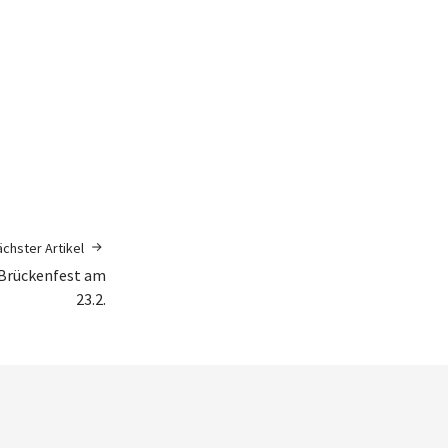
chster Artikel
 Brückenfest am
23.2.