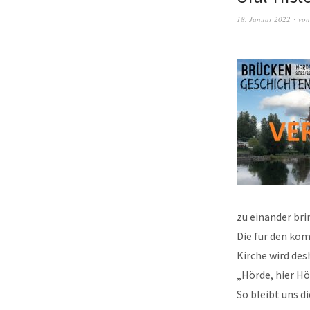
18. Januar 2022
vo
zu einander bri
Die für den ko
Kirche wird des
„Hörde, hier Hö
So bleibt uns d