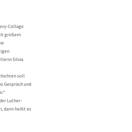
tory-Collage
mit großem
ne
zigen
lerin Silvia
e
hichten soll
ns Gespräch und
n.“
der Luther-
n, dann heißt es