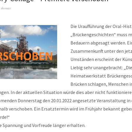
n
thomas
Die Uraufführung der Oral-His
„Brückengeschichten“ muss 
Bedauern abgesagt werden. Ei
Zusammenkunft unter den jet
Umständen erscheint der Künst
Liebig sehr unangebracht: „Di
Heimatwerkstatt Brückengesc
Brücken schlagen, Menschen i
ngen. In der aktuellen Situation würde dies aber nicht funktioniere
mmenden Donnerstag den 20.01.2022 angesetzte Veranstaltung in 
halb verschoben. Ein Ersatztermin wird im Frühjahr bekannt gebe
rde!“
ie Spannung und Vorfreude länger erhalten.