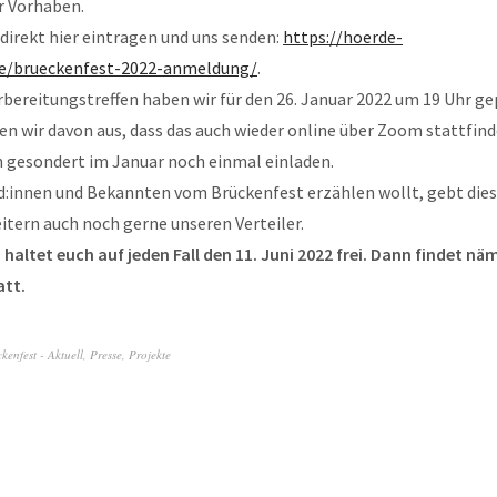
r Vorhaben.
 direkt hier eintragen und uns senden:
https://hoerde-
de/brueckenfest-2022-anmeldung/
.
bereitungstreffen haben wir für den 26. Januar 2022 um 19 Uhr ge
 wir davon aus, dass das auch wieder online über Zoom stattfind
h gesondert im Januar noch einmal einladen.
d:innen und Bekannten vom Brückenfest erzählen wollt, gebt dies
eitern auch noch gerne unseren Verteiler.
: haltet euch auf jeden Fall den 11. Juni 2022 frei. Dann findet nä
att.
kenfest - Aktuell
,
Presse
,
Projekte