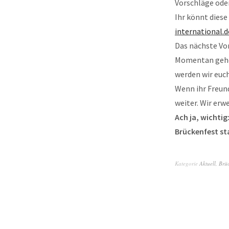
Vorschläge ode
Ihr könnt diese
international.
Das nächste Vor
Momentan gehen
werden wir euc
Wenn ihr Freun
weiter. Wir erw
Ach ja, wichtig
Brückenfest st
Kategorie
Aktuell
,
Brüc