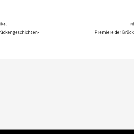
ikel
Nä
rückengeschichten-
Premiere der Brüc
Press
Theme: Weta von
Elmastudio
.