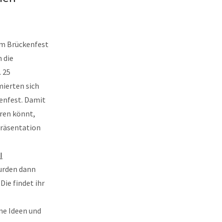
um Brückenfest
n die
. 25
mierten sich
enfest. Damit
eren könnt,
Präsentation
I
wurden dann
ie findet ihr
ene Ideen und