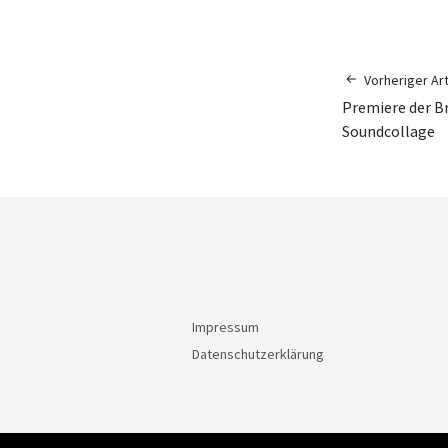
Vorheriger Art
Premiere der B
Soundcollage
Impressum
Datenschutzerklärung
© 2026
Hörde International.
Powered by
Word