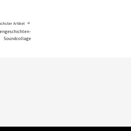
chster Artikel
kengeschichten-
Soundcollage