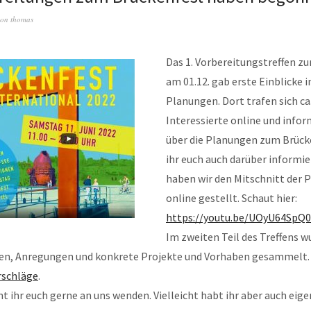
on
thomas
Das 1. Vorbereitungstreffen z
am 01.12. gab erste Einblicke i
Planungen. Dort trafen sich ca
Interessierte online und infor
über die Planungen zum Brück
ihr euch auch darüber informi
haben wir den Mitschnitt der 
online gestellt. Schaut hier:
https://youtu.be/UOyU64SpQ0
Im zweiten Teil des Treffens 
een, Anregungen und konkrete Projekte und Vorhaben gesammelt. D
rschläge
.
t ihr euch gerne an uns wenden. Vielleicht habt ihr aber auch eig