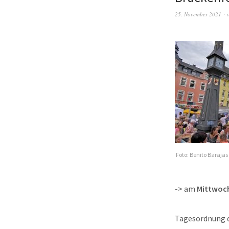
25. November 2021
Foto: Benito Barajas
-> am
Mittwoch
Tagesordnung d