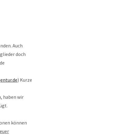
inden. Auch
glieder doch
rde
gentur.de
) Kurze
n, haben wir
ügt.
ionen können
euer