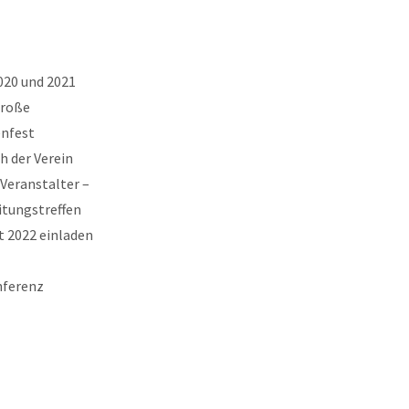
020 und 2021
große
enfest
h der Verein
 Veranstalter –
itungstreffen
t 2022 einladen
nferenz