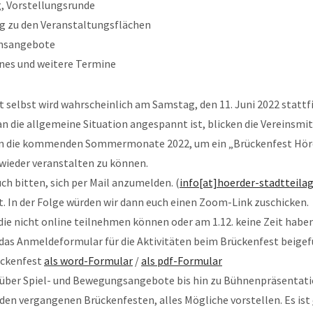
 Vorstellungsrunde
 zu den Veranstaltungsflächen
nsangebote
es und weitere Termine
 selbst wird wahrscheinlich am Samstag, den 11. Juni 2022 stattf
die allgemeine Situation angespannt ist, blicken die Vereinsmit
 in die kommenden Sommermonate 2022, um ein „Brückenfest Hö
wieder veranstalten zu können.
h bitten, sich per Mail anzumelden. (
info[at]hoerder-stadtteila
. In der Folge würden wir dann euch einen Zoom-Link zuschicken.
 die nicht online teilnehmen können oder am 1.12. keine Zeit habe
das Anmeldeformular für die Aktivitäten beim Brückenfest beigef
ckenfest
als word-Formular
/
als pdf-Formular
über Spiel- und Bewegungsangebote bis hin zu Bühnenpräsentat
i den vergangenen Brückenfesten, alles Mögliche vorstellen. Es ist