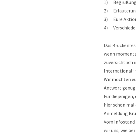
1) Begrüßung,
2) Erläuterung
3) Eure Aktio
4) Verschieden
Das Brückenfest
wenn momentan 
zuversichtlich
International“ 
Wir möchten euc
Antwort genügt
Für diejenigen,
hier schon mal 
Anmeldung Brü
Vom Infostand 
wir uns, wie be