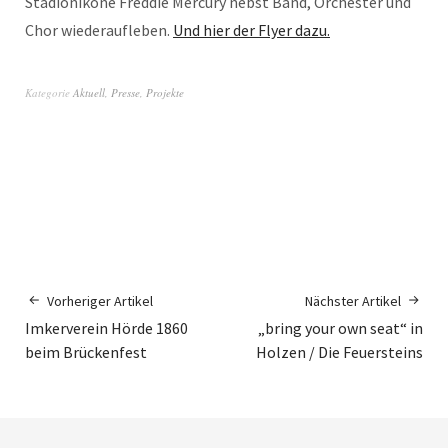
Stadionikone Freddie Mercury nebst Band, Orchester und
Chor wiederaufleben.
Und hier der Flyer dazu.
Kategorie
Aktuell
,
Presse
,
Projekte
Vorheriger Artikel
Nächster Artikel
Imkerverein Hörde 1860
„bring your own seat“ in
beim Brückenfest
Holzen / Die Feuersteins