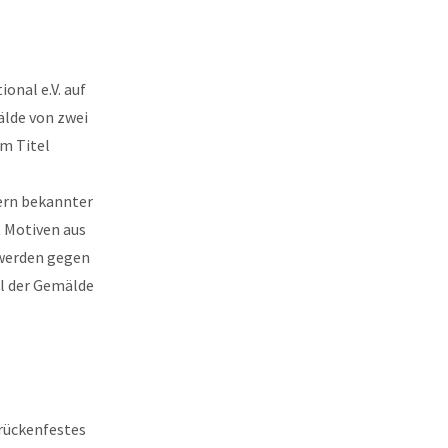
onal e.V. auf
lde von zwei
m Titel
dern bekannter
t Motiven aus
 werden gegen
il der Gemälde
Brückenfestes