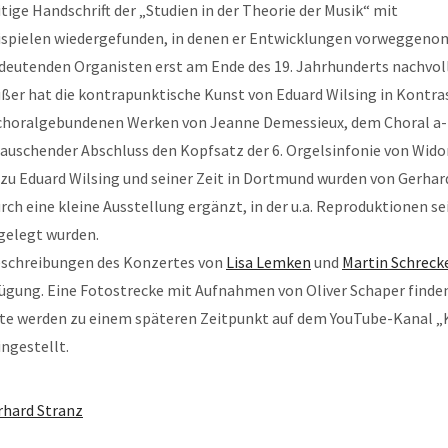
itige Handschrift der „Studien in der Theorie der Musik“ mit
spielen wiedergefunden, in denen er Entwicklungen vorweggeno
deutenden Organisten erst am Ende des 19. Jahrhunderts nachvol
er hat die kontrapunktische Kunst von Eduard Wilsing in Kontra
choralgebundenen Werken von Jeanne Demessieux, dem Choral a-
rauschender Abschluss den Kopfsatz der 6. Orgelsinfonie von Widor
zu Eduard Wilsing und seiner Zeit in Dortmund wurden von Gerhar
ch eine kleine Ausstellung ergänzt, in der u.a. Reproduktionen se
sgelegt wurden.
eschreibungen des Konzertes von
Lisa Lemken
und
Martin Schreck
ügung. Eine Fotostrecke mit Aufnahmen von Oliver Schaper finden 
te werden zu einem späteren Zeitpunkt auf dem YouTube-Kanal „K
ngestellt.