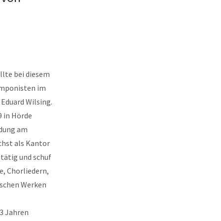
llte bei diesem
mponisten im
 Eduard Wilsing.
9 in Hörde
ldung am
chst als Kantor
tätig und schuf
e, Chorliedern,
schen Werken
23 Jahren