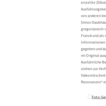
erstellte 250se
Ausführungsbei
von anderen be
Simon Daubhäuß
gregorianisch-
Franck und als 
Informationen 
gegeben und dur
im Original au
Ausführliche B
stehen zur Verf
Videomitschnit
Resonanzen“ ei