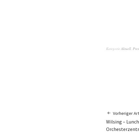
Kategorie
Aktuell
,
Pres
Vorheriger Art
Wilsing – Lunc
Orchesterzent