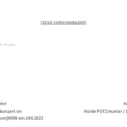
[ZEIGE VORSCHAUBILDER]
se
,
Projekte
ikel
Nä
hkonzert im
Hörde PUTZmunter / 19
rum|NRW am 24.6.2023