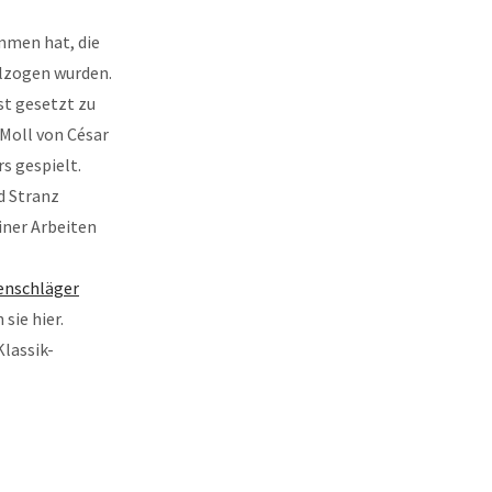
mmen hat, die
lzogen wurden.
st gesetzt zu
Moll von César
s gespielt.
d Stranz
iner Arbeiten
enschläger
sie hier.
lassik-